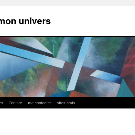
mon univers
es
l’artiste
me contacter
sites amis