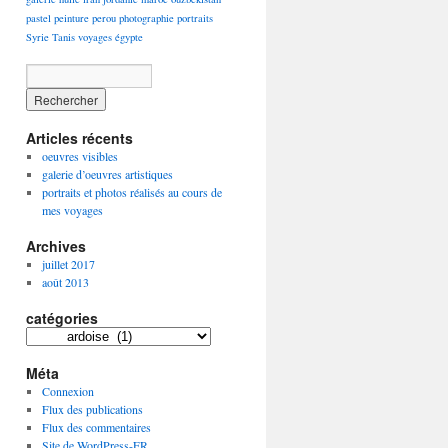
pastel
peinture
perou
photographie
portraits
Syrie
Tanis
voyages
égypte
Articles récents
oeuvres visibles
galerie d’oeuvres artistiques
portraits et photos réalisés au cours de
mes voyages
Archives
juillet 2017
août 2013
catégories
catégories
Méta
Connexion
Flux des publications
Flux des commentaires
Site de WordPress-FR