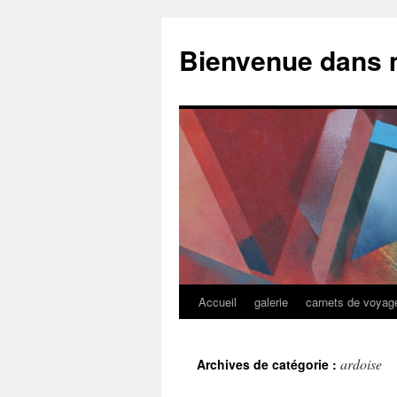
Bienvenue dans 
Accueil
galerie
carnets de voyag
Aller
au
ardoise
Archives de catégorie :
contenu