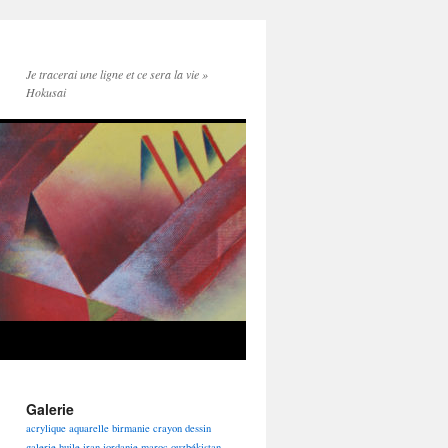
Je tracerai une ligne et ce sera la vie »
Hokusai
Galerie
acrylique
aquarelle
birmanie
crayon
dessin
galerie
huile
iran
jordanie
maroc
ouzbékistan