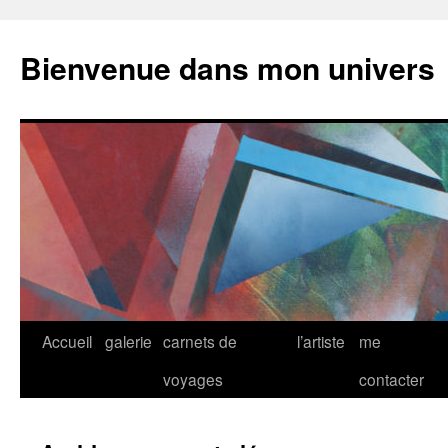
Bienvenue dans mon univers
Aller
Accueil
galerie
carnets de
l’artiste
me
au
voyages
contacter
contenu