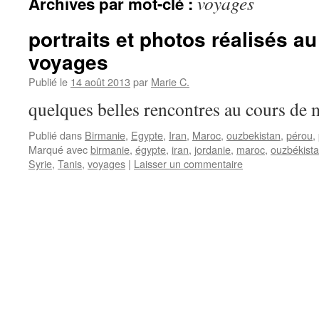
voyages
Archives par mot-clé :
portraits et photos réalisés a
voyages
Publié le
14 août 2013
par
Marie C.
quelques belles rencontres au cours
Publié dans
Birmanie
,
Egypte
,
Iran
,
Maroc
,
ouzbekistan
,
pérou
,
Marqué avec
birmanie
,
égypte
,
iran
,
jordanie
,
maroc
,
ouzbékist
Syrie
,
Tanis
,
voyages
|
Laisser un commentaire