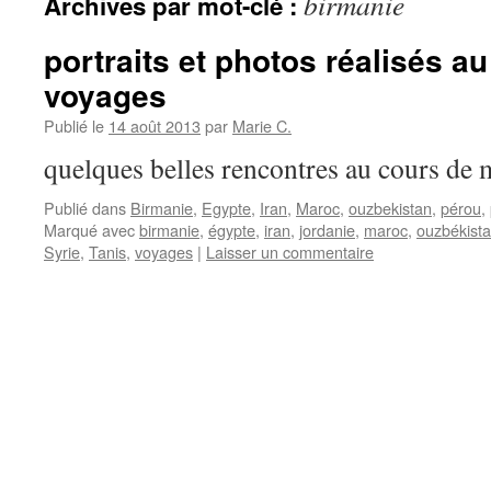
birmanie
Archives par mot-clé :
portraits et photos réalisés a
voyages
Publié le
14 août 2013
par
Marie C.
quelques belles rencontres au cours
Publié dans
Birmanie
,
Egypte
,
Iran
,
Maroc
,
ouzbekistan
,
pérou
,
Marqué avec
birmanie
,
égypte
,
iran
,
jordanie
,
maroc
,
ouzbékist
Syrie
,
Tanis
,
voyages
|
Laisser un commentaire