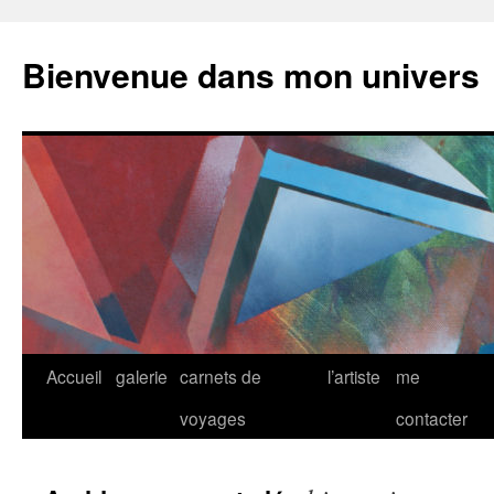
Bienvenue dans mon univers
Aller
Accueil
galerie
carnets de
l’artiste
me
au
voyages
contacter
contenu