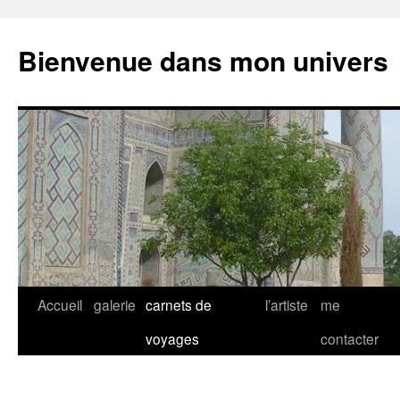
Bienvenue dans mon univers
Aller
Accueil
galerie
carnets de
l’artiste
me
au
voyages
contacter
contenu